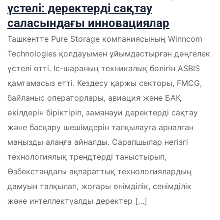
үстелі: деректерді сақтау
саласындағы инновациялар
Ташкентте Pure Storage компаниясының Winncom
Technologies қолдауымен ұйымдастырған дөңгелек
үстелі өтті. Іс-шараның техникалық бөлігін ASBIS
қамтамасыз етті. Кездесу қаржы секторы, FMCG,
байланыс операторлары, авиация және БАҚ
өкілдерін біріктіріп, заманауи деректерді сақтау
және басқару шешімдерін талқылауға арналған
маңызды алаңға айналды. Сарапшылар негізгі
технологиялық трендтерді таныстырып,
Өзбекстандағы ақпараттық технологиялардың
дамуын талқылап, жоғары өнімділік, сенімділік
және интеллектуалды деректер […]