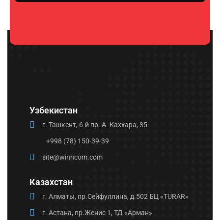
Please
leave
this
field
empty.
Узбекистан
г. Ташкент, 6-й пр. А. Каххара, 35
+998 (78) 150-39-39
site@winncom.com
Казахстан
г. Алматы, пр.Сейфуллина, д.502 БЦ «TURAR»
г. Астана, пр.Женис 1, ТД «Арман»