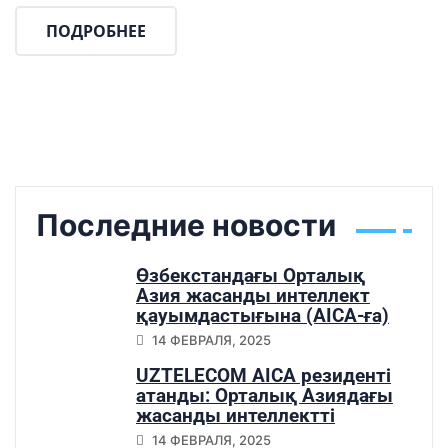
ПОДРОБНЕЕ
Последние новости
Өзбекстандағы Орталық
Азия жасанды интеллект
қауымдастығына (AICA-ға)
қосылу
14 ФЕВРАЛЯ, 2025
UZTELECOM AICA резиденті
атанды: Орталық Азиядағы
жасанды интеллектті
дамытудағы маңызды қадам
14 ФЕВРАЛЯ, 2025