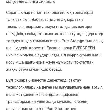
маңызды алаңға айналды.
Сарапшылар негізгі технологиялық трендтерді
таныстырып, Өзбекстандағы ақпараттық
технологиялардың дамуын талқылап, жоғары
өнімділік, сенімділік және интеллектуалды деректер
талдауын қамтамасыз ететін Pure Storage-тың озық
шешімдерін көрсетті. Ерекше назар EVERGREEN
бизнес-моделіне аударылды. Ол инфрақұрылымды
қосымша шығынсыз және жұмысты тоқтатпай
жаңғыртуға мүмкіндік береді.
Бұл іс-шара бизнестің деректерді сақтау
технологияларына деген қызығушылығының артып
келе жатқанын және өңірдегі цифрлық
трансформация үшін жаңа мүмкіндіктердің
ашылғанын көрсетті. Pure Storage-пен