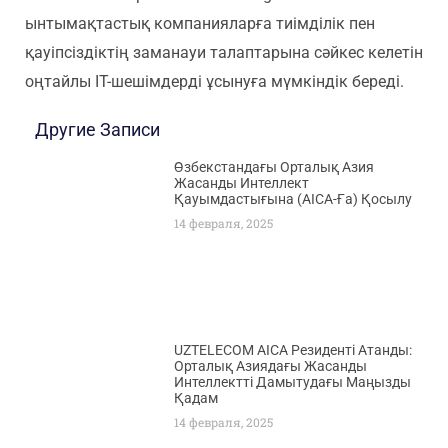
ынтымақтастық компанияларға тиімділік пен
қауіпсіздіктің заманауи талаптарына сәйкес келетін
оңтайлы IT-шешімдерді ұсынуға мүмкіндік береді.
Другие Записи
Өзбекстандағы Орталық Азия
Жасанды Интеллект
Қауымдастығына (AICA-Ға) Қосылу
14 февраля, 2025
UZTELECOM AICA Резиденті Атанды:
Орталық Азиядағы Жасанды
Интеллектті Дамытудағы Маңызды
Қадам
14 февраля, 2025