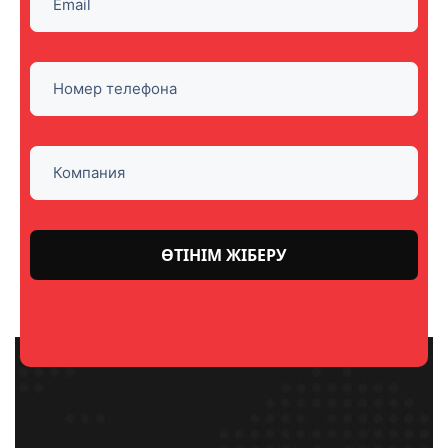
Please
leave
this
field
empty.