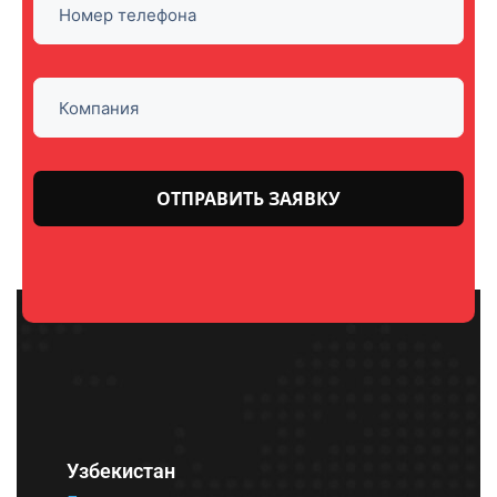
Оставьте
это поле
пустым.
Узбекистан