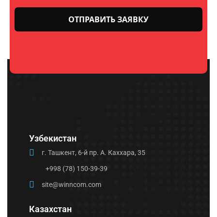
Оставьте
это поле
пустым.
Узбекистан
г. Ташкент, 6-й пр. А. Каххара, 35
+998 (78) 150-39-39
site@winncom.com
Казахстан