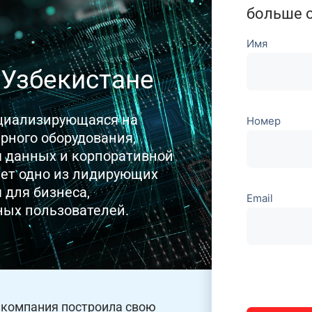
больше о
Имя
 Узбекистане
ециализирующаяся на
Номер
рного оборудования,
я данных и корпоративной
ает одно из лидирующих
 для бизнеса,
Email
ных пользователей.
Оставьте
это поле
 компания построила свою