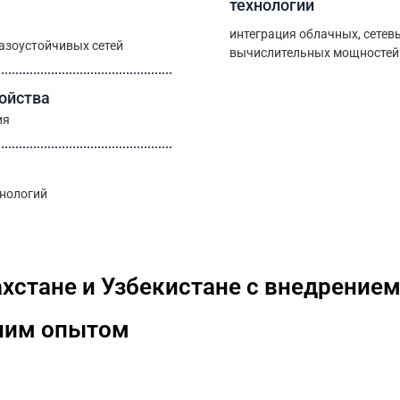
технологии
интеграция облачных, сетев
азоустойчивых сетей
вычислительных мощностей
ойства
ия
хнологий
ахстане и Узбекистане с внедрени
ним опытом