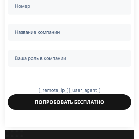
Оставьте
это поле
[_remote_ip_][_user_agent_]
пустым.