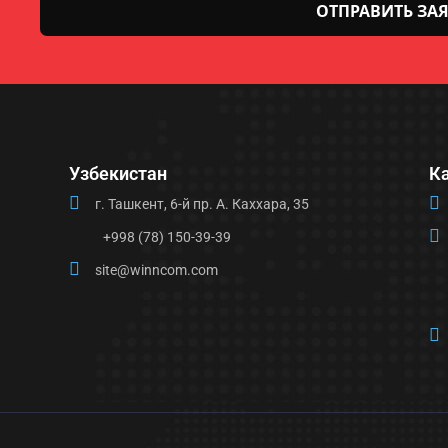
Оставьте
это поле
пустым.
Узбекистан
К
г. Ташкент, 6-й пр. А. Каххара, 35
+998 (78) 150-39-39
site@winncom.com