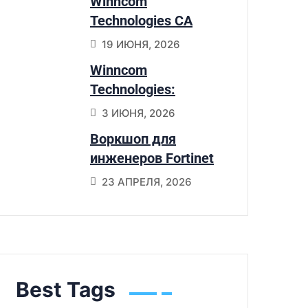
Winncom
переходят на
Technologies CA
Sangfor HCI
получили статус
19 ИЮНЯ, 2026
Preferred Partner
Winncom
NetApp
Technologies:
признанный
3 ИЮНЯ, 2026
партнер Cisco по 6
Воркшоп для
портфолио
инженеров Fortinet
SD-Branch в Астане
23 АПРЕЛЯ, 2026
Best Tags